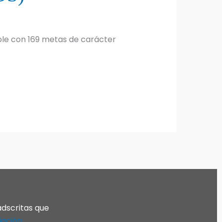
ible con 169 metas de carácter
adscritas que
iación