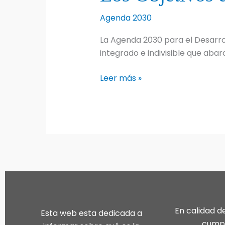
Agenda 2030
La Agenda 2030 para el Desarrol
integrado e indivisible que aba
Los
Leer más »
Objetivos
de
Desarrollo
Sostenible
(ODS)
En calidad d
Esta web esta dedicada a
cumpl